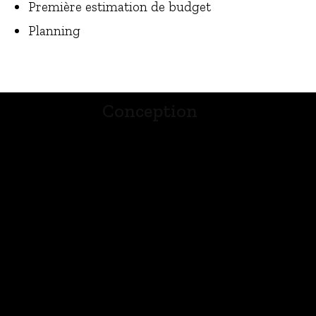
Première estimation de budget
Planning
Conception
Réunions avec le client
Réunions avec les Partenaires Techniques
Etude Architecturale
Etude de Structure
Etude de Fluides
Etude d’Electricité
Etude Environnementale