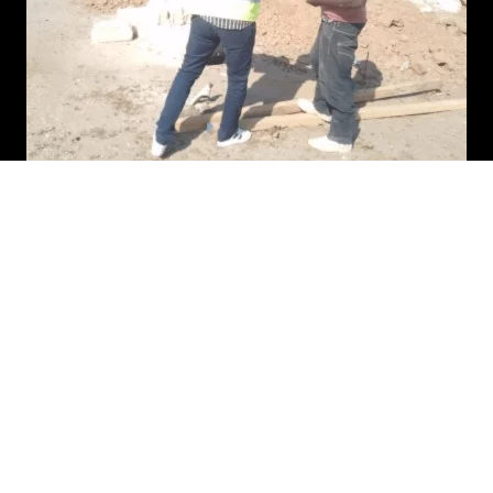
Exécution
Préparation du chantier
Démarrage des travaux
Respect du Budget
Respect de la Qualité
Respect des Délais
Réunions de chantier